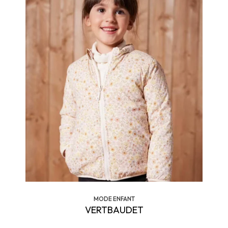
MODE ENFANT
VERTBAUDET