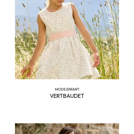
MODE ENFANT
VERTBAUDET