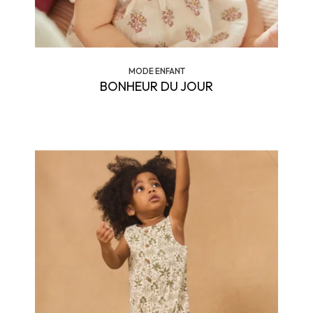
MODE ENFANT
BONHEUR DU JOUR