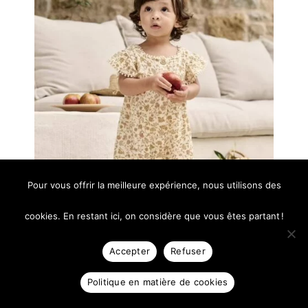
Pour vous offrir la meilleure expérience, nous utilisons des
cookies. En restant ici, on considère que vous êtes partant !
Accepter
Refuser
MODE ENFANT
VERTBAUDET
Politique en matière de cookies