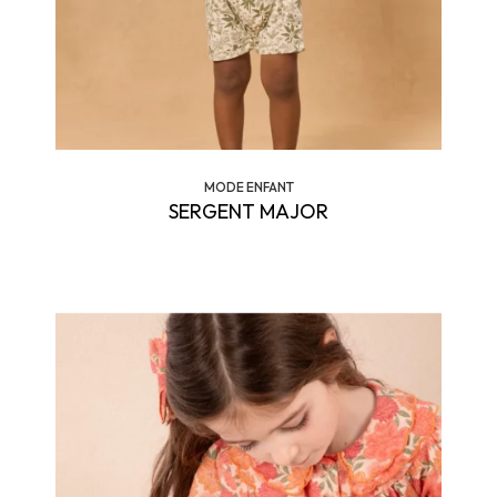
MODE ENFANT
SERGENT MAJOR