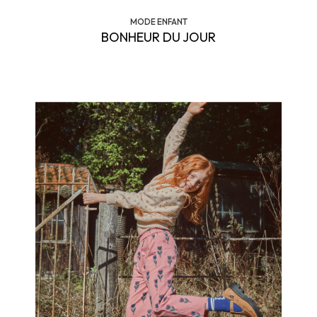
MODE ENFANT
BONHEUR DU JOUR