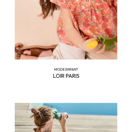
MODE ENFANT
LOIR PARIS