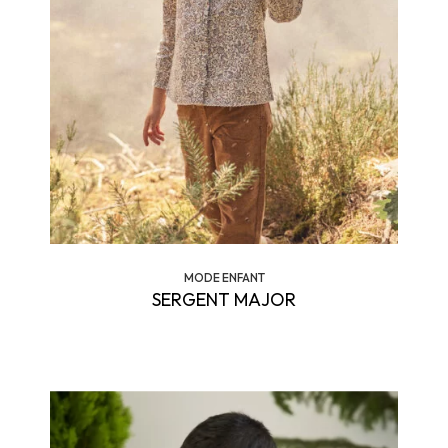
MODE ENFANT
SERGENT MAJOR