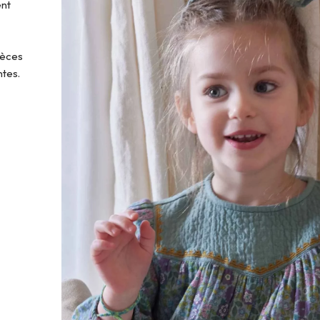
ent
r
ièces
ntes.