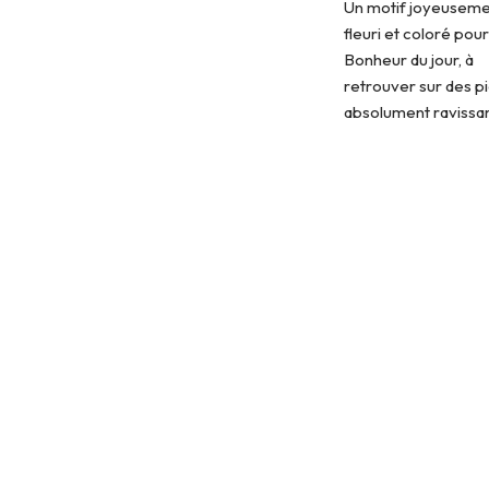
Un motif joyeusem
fleuri et coloré pou
Bonheur du jour, à
retrouver sur des p
absolument ravissa